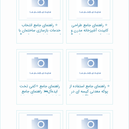
⭐️ راهنمای جامع طراحی
⭐️ راهنمای جامع انتخاب
کابینت آشپزخانه مدرن و
خدمات بازسازی ساختمان با
کلاسیک در پتاس دکور 🏠
کیفیت بالا از پتاس دکور 🏠
⭐️ راهنمای جامع استفاده از
راهنمای جامع ⭐️کفی تخت
پوکه معدنی کیسه ای در
ایده‌آل🛌: راهنمای جامع
ساخت و ساز 🏗️ | مجموعۀ
افزایش راحتی، دوام و طول
رضایی
عمر تخت خواب (بهسازان
چوب)