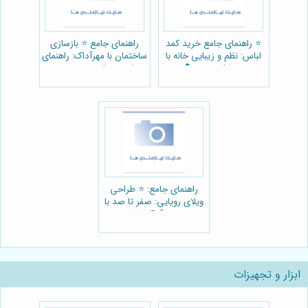
⭐️ راهنمای جامع خرید کمد
راهنمای جامع ⭐️ بازسازی
لباس: نظم و زیبایی خانه با
ساختمان با مهرآداک: راهنمای
بهسازان چوب 🏠
جامع نوسازی تخصصی و
مدرن 🏠
راهنمای جامع: ⭐️ طراحی
ویلای رویایی: صفر تا صد با
مهرآداک 🏡
ابزار و تجهیزات