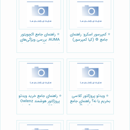
⭐️ کمپرسور اسکرو: راهنمای
⭐️ راهنمای جامع اکچویتور
جامع ⚙️ (کیا کمپرسور)
AUMA: بررسی ویژگی‌های
فنی و عملکردی + خرید از
شرکت محرک صنعت
برگزیدگان ⚙️
⭐️ ویدئو پروژکتور کلاسی
⭐️ راهنمای جامع خرید ویدئو
بخریم یا نه؟ راهنمای جامع
پروژکتور هوشمند Owlenz
خرید از النز 🏫
SD500: بررسی ویژگی‌ها،
مزایا و معایب 📽️