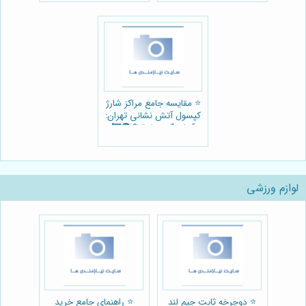
⭐️ مقایسه جامع مراکز شارژ
کپسول آتش نشانی تهران:
آتش گریز یا رقبا؟ 🧑‍🚒
لوازم ورزشی
⭐️ دوچرخه ثابت جیم لند
⭐️ راهنمای جامع خرید