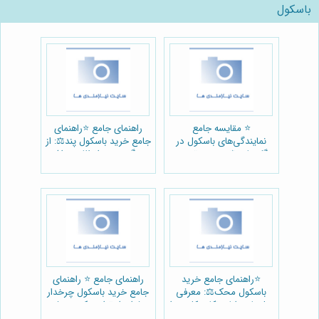
باسکول
⭐️ مقایسه جامع
راهنمای جامع ⭐️راهنمای
نمایندگی‌های باسکول در
جامع خرید باسکول پند⚖️: از
گلستان ⚖️: دیجی توزین
پند گستر چه انتظاری داشته
انتخاب برتر؟
باشیم؟
⭐️راهنمای جامع خرید
راهنمای جامع ⭐️ راهنمای
باسکول محک⚖️: معرفی
جامع خرید باسکول چرخدار
مدل‌ها، مزایا و نکات کلیدی از
حرفه‌ای از ترازمحک: معرفی،
فروشگاه محک گستر
نکات و قیمت ⚖️