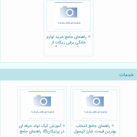
⭐️ راهنمای جامع خرید لوازم
خانگی برقی زیکات از
بازرگانی زیکات 🏠
خدمات
⭐️ راهنمای جامع انتخاب
⭐️ آموزش کیک تولد حرفه ای
بهترین قیمت شارژ کپسول
در پرتیکان🎂: راهنمای جامع
آتش نشانی 1404 🔥 (با
و کاربردی (2024)