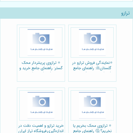
ترازو
⭐️نمایندگی فروش ترازو در
⭐️ ترازوی پرینتردار محک
گلستان⚖️: راهنمای جامع
گستر: راهنمای جامع خرید و
انتخاب و خرید از دیجی
استفاده + ⚖️
توزین
⭐️ ترازوی محک بخریم یا
خرید ترازو و اهمیت دقت در
نخریم؟ 🤔 راهنمای جامع
اندازه‌گیری:فروشگاه تراز ایران