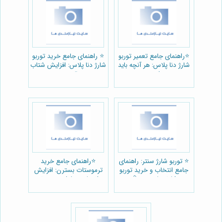
⭐️راهنمای جامع تعمیر توربو
⭐️ راهنمای جامع خرید توربو
شارژ دنا پلاس: هر آنچه باید
شارژ دنا پلاس: افزایش شتاب
بدانید 🚗
و قدرت 🚗
⭐️ توربو شارژ سنتر: راهنمای
⭐️راهنمای جامع خرید
جامع انتخاب و خرید توربو
ترموستات بسترن: افزایش
شارژ مناسب 🚗💨
راندمان و طول عمر موتور
خودرو 🚗