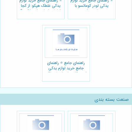
⭐️ راهنمای جامع خرید لوازم
⭐️ راهنمای جامع خرید لوازم
یدکی لودر کوماتسو با
یدکی غلطک هپکو: از کجا
بهترین قیمت | سرویس
قطعات اصلی را پیدا کنیم؟
قطعه 🚜
⚙️
راهنمای جامع ⭐️ راهنمای
جامع خرید لوازم یدکی
بلدوزر کاترپیلار: ارتقا عملکرد
با پارت یدک راهسازی 🚜
صنعت بسته بندی