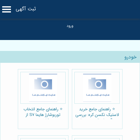
ثبت آگهی
خودرو
⭐️ راهنمای جامع خرید
⭐️ راهنمای جامع انتخاب
لاستیک نکسن کره: بررسی
توربوشارژ هایما S7 از
ویژگی‌ها و قیمت در تایر
توربوشارژ سنتر 🚗
ایرانیان 🚗