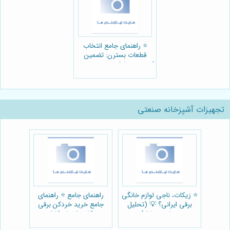
⭐️ راهنمای جامع انتخاب
قطعات بسترن: تضمین
کیفیت و طول عمر خودرو 🚗
تجهیزات آشپزخانه صنعتی
⭐️ زیکات، ناجی لوازم خانگی
راهنمای جامع ⭐️ راهنمای
برقی ایرانی؟ 💡 (تحلیل
جامع خرید خردکن برقی
نقش در بازار)
زیکات: ارتقای کارایی
آشپزخانه 🍳