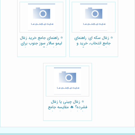
⭐️ زغال سکه ای: راهنمای
⭐️ راهنمای جامع خرید زغال
جامع انتخاب، خرید و
لیمو سالار سوز جنوب برای
استفاده بهینه 🪵
مصارف خانگی و رستورانی
🏡🔥
⭐️ زغال چینی یا زغال
فشرده؟ 🔥 مقایسه جامع
برای انتخاب هوشمندانه
(سالار سوز جنوب)