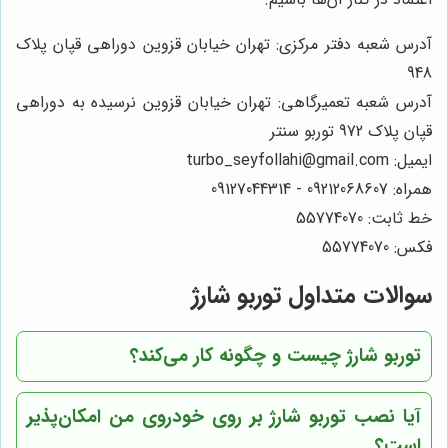
آدرس شعبه دفتر مرکزی: تهران خیابان قزوین دوراهی قپان پلاک
948
آدرس شعبه تعمیرگاهی: تهران خیابان قزوین نرسیده به دوراهی
قپان پلاک 972 توربو سنتر
ایمیل: turbo_seyfollahi@gmail.com
همراه: 09212068607 - 09127044314
خط ثابت: 55774070
فکس: 55774070
سوالات متداول توربو شارژ
توربو شارژ چیست و چگونه کار می‌کند؟
آیا نصب توربو شارژ بر روی خودروی من امکان‌پذیر
است؟