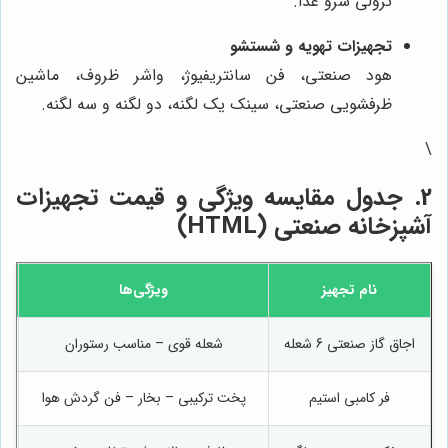
ترولی سرو غذا.
تجهیزات تهویه و شستشو
هود صنعتی، فن سانتریفیوژ، واشر ظروف، ماشین
ظرفشویی صنعتی، سینک یک لگنه، دو لگنه و سه لگنه.
\
2. جدول مقایسه ویژگی و قیمت تجهیزات
آشپزخانه صنعتی (HTML)
نام تجهیز
ویژگی‌ها
اجاق گاز صنعتی 6 شعله
شعله قوی – مناسب رستوران
فر کامبی استیم
پخت ترکیبی – بخار – فن گردش هوا
ا