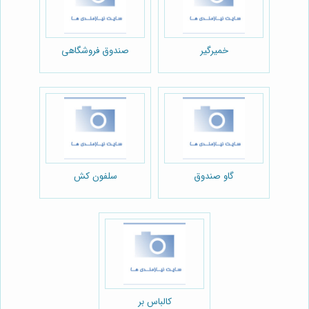
خمیرگیر
صندوق فروشگاهی
گاو صندوق
سلفون کش
کالباس بر