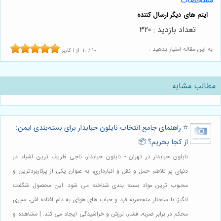
مشخصات
تعداد بازدید : 320
به این مقاله امتیاز بدهید :
10
/
10
از
1
کاربر
مطالب مشابه
⭐️ راهنمای جامع انتخاب نایلون حبابدار برای بسته‌بندی ایمن:
از کجا بخریم؟ 📦
نایلون حبابدار در تهران - نایلون حبابدار، ناجی ظریف ترین اشیاء در
دنیای پر تلاطم حمل و نقل و انبارداری، به عنوان یکی از پرکاربردترین و
محبوب ترین مواد بسته بندی شناخته می شود. این محصول شگفت
انگیز، با ساختار منحصربه فرد و حباب های هوای به دام افتاده اش، سپری
محکم در برابر ضربه، فشار، لرزش و خراشیدگی ایجاد می کند. | مشاهده و