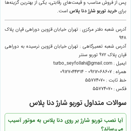
پس از فروش مناسب و قیمت‌های رقابتی، یکی از بهترین گزینه‌ها
برای
خرید توربو شارژ دنا پلاس
است.
آدرس شعبه دفتر مرکزی : تهران خیابان قزوین دوراهی قپان پلاک
948
آدرس شعبه تعمیرگاهی : تهران خیابان قزوین نرسیده به دوراهی
قپان پلاک 972 توربو سنتر
ایمیل : turbo_seyfollahi@gmail.com
همراه : 09212068607 - 09127044314
خط ثابت : 55774070
فکس : 55774070
سوالات متداول توربو شارژ دنا پلاس
آیا نصب توربو شارژ بر روی دنا پلاس به موتور آسیب
می‌رساند؟