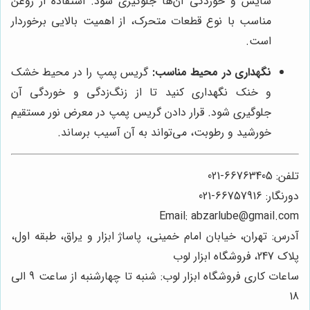
سایش و خوردگی آن‌ها جلوگیری شود. استفاده از روغن
مناسب با نوع قطعات متحرک، از اهمیت بالایی برخوردار
است.
نگهداری در محیط مناسب:
گریس پمپ را در محیط خشک
و خنک نگهداری کنید تا از زنگ‌زدگی و خوردگی آن
جلوگیری شود. قرار دادن گریس پمپ در معرض نور مستقیم
خورشید و رطوبت، می‌تواند به آن آسیب برساند.
تلفن: 66763405-021
دورنگار: 66757916-021
Email: abzarlube@gmail.com
آدرس: تهران، خیابان امام خمینی، پاساژ ابزار و یراق، طبقه اول،
پلاک 247، فروشگاه ابزار لوب
ساعات کاری فروشگاه ابزار لوب: شنبه تا چهارشنبه از ساعت 9 الی
18