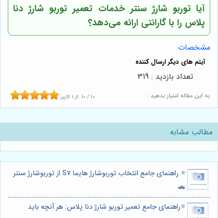
آیا
توربو شارژ سنتر
خدمات تعمیر توربو شارژ دنا
پلاس را با گارانتی ارائه می‌دهد؟
مشخصات
تعداد بازدید : 319
به این مقاله امتیاز بدهید :
10
/
10
از
1
کاربر
مطالب مشابه
⭐️ راهنمای جامع انتخاب توربوشارژ هایما S7 از توربوشارژ سنتر
🚗
⭐️راهنمای جامع تعمیر توربو شارژ دنا پلاس: هر آنچه باید