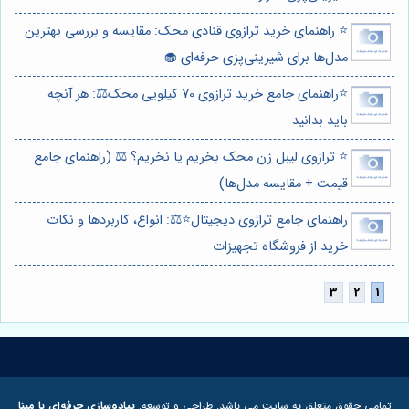
⭐️ راهنمای خرید ترازوی قنادی محک: مقایسه و بررسی بهترین
مدل‌ها برای شیرینی‌پزی حرفه‌ای 🧁
⭐️راهنمای جامع خرید ترازوی 70 کیلویی محک⚖️: هر آنچه
باید بدانید
⭐️ ترازوی لیبل زن محک بخریم یا نخریم؟ ⚖️ (راهنمای جامع
قیمت + مقایسه مدل‌ها)
راهنمای جامع ترازوی دیجیتال⭐️⚖️: انواع، کاربردها و نکات
خرید از فروشگاه تجهیزات
تمامی حقوق متعلق به سایت می باشد. طراحی و توسعه:
پیاده‌سازی حرفه‌ای با مبنا