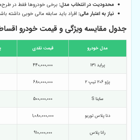
محدودیت در انتخاب مدل:
برخی خودروها فقط در طرح‌
نیاز به اعتبار مالی:
افراد باید سابقه مالی خوبی داشته با
جدول مقایسه ویژگی و قیمت خودرو اقساط
مدل خودرو
قیمت نقدی
پ
پراید 131
440,000,000
پژو 206 تیپ 2
680,000,000
ساینا S
500,000,000
دنا پلاس توربو
1,080,000,000
رانا پلاس
910,000,000