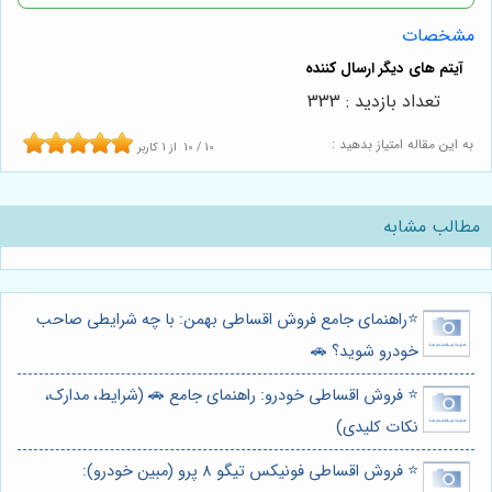
مشخصات
تعداد بازدید : 333
به این مقاله امتیاز بدهید :
10
/
10
از
1
کاربر
مطالب مشابه
⭐️راهنمای جامع فروش اقساطی بهمن: با چه شرایطی صاحب
خودرو شوید؟ 🚗
⭐️ فروش اقساطی خودرو: راهنمای جامع 🚗 (شرایط، مدارک،
نکات کلیدی)
⭐️ فروش اقساطی فونیکس تیگو 8 پرو (مبین خودرو):