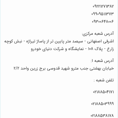
09221271382
09909511373
09300648006
آدرس شعبه مرکزی:
اشرفی اصفهانی - سیصد متر پایین تر از پاساژ تیراژه - نبش کوچه
زارع - پلاک 108 - نمایشگاه و شرکت دنیای خودرو
آدرس شعبه 1:
خیابان بهشتی جنب مترو شهید قدوسی برج زرین واحد 2/2
تلفن شعبه :
02188504171
02188503999
02188538178