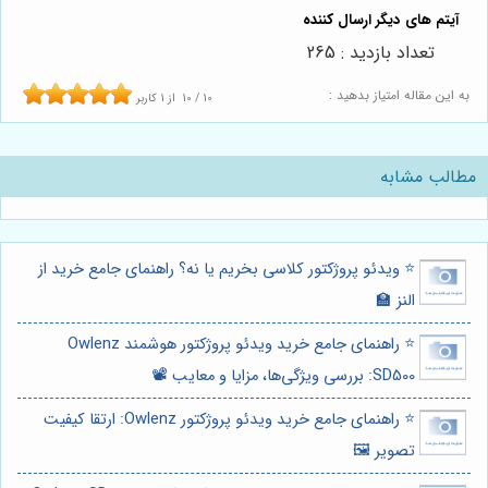
تعداد بازدید : 265
به این مقاله امتیاز بدهید :
10
/
10
از
1
کاربر
مطالب مشابه
⭐️ ویدئو پروژکتور کلاسی بخریم یا نه؟ راهنمای جامع خرید از
النز 🏫
⭐️ راهنمای جامع خرید ویدئو پروژکتور هوشمند Owlenz
SD500: بررسی ویژگی‌ها، مزایا و معایب 📽️
⭐️ راهنمای جامع خرید ویدئو پروژکتور Owlenz: ارتقا کیفیت
تصویر 🖼️