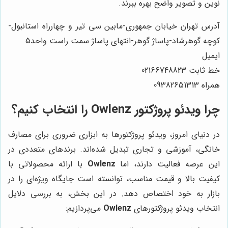
نوین و تصویر واضح بهره ببرند.
آدرس تهران خیابان جمهوری-مابین سی تیر و چهارراه استانبول-
کوچه گوهرشاد-پاساژ گوهر-انتهای پاساژ سمت راست واحد5
ایمیل
خط ثابت 02166748823
همراه 09382651313
چرا ویدئو پروژکتور Owlenz را انتخاب کنیم؟
در دنیای امروز، ویدئو پروژکتورها به ابزاری ضروری برای مصارف
خانگی، آموزشی و تجاری تبدیل شده‌اند. برندهای متعددی در
این عرصه فعالیت دارند، اما
Owlenz
با ارائه محصولاتی با
کیفیت بالا و قیمت مناسب، توانسته است جایگاه ویژه‌ای را در
بازار به خود اختصاص دهد. در این بخش، به بررسی دلایل
انتخاب ویدئو پروژکتورهای
Owlenz
می‌پردازیم: