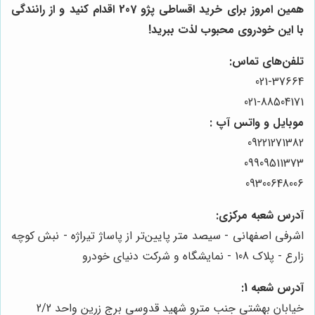
همین امروز برای خرید اقساطی پژو 207 اقدام کنید و از رانندگی
با این خودروی محبوب لذت ببرید!
تلفن‌های تماس:
021-37664
021-88504171
موبایل و واتس آپ :
09221271382
09909511373
09300648006
آدرس شعبه مرکزی:
اشرفی اصفهانی - سیصد متر پایین‌تر از پاساژ تیراژه - نبش کوچه
زارع - پلاک 108 - نمایشگاه و شرکت دنیای خودرو
آدرس شعبه 1:
خیابان بهشتی جنب مترو شهید قدوسی برج زرین واحد 2/2