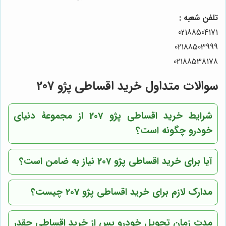
تلفن شعبه :
02188504171
02188503999
02188538178
سوالات متداول خرید اقساطی پژو 207
شرایط خرید اقساطی پژو 207 از
مجموعۀ دنیای
خودرو
چگونه است؟
آیا برای خرید اقساطی پژو 207 نیاز به ضامن است؟
مدارک لازم برای خرید اقساطی پژو 207 چیست؟
مدت زمان تحویل خودرو پس از خرید اقساطی چقدر