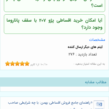
است؟
آیا امکان خرید اقساطی پژو 207 با سقف پاناروما
وجود دارد؟
مشخصات
تعداد بازدید : 276
به این مقاله امتیاز بدهید :
10
/
10
از
1
کاربر
مطالب مشابه
⭐️راهنمای جامع فروش اقساطی بهمن: با چه شرایطی صاحب