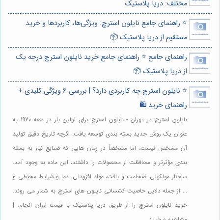
مختلف: دریا پلاستیک
⭐️ راهنمای جامع نایلون استرچ: ویژگی‌ها، کاربردها و خرید
مستقیم از دریا پلاستیک 📦
راهنمای جامع ⭐️ راهنمای جامع خرید نایلون استرچ درجه یک
از دریا پلاستیک 📦
⭐️ نایلون استرچ چه کاربردی دارد؟ | بررسی 6 ویژگی کلیدی +
راهنمای خرید 🛍️
نایلون استرچ در تهران - نایلون استرچ برای اولین بار در دهه 1970 به
عنوان یک روش جدید بسته بندی توسعه یافت. اگرچه تاریخ دقیق تولید
آن مشخص نیست، اما مشخصاً در زمان هایی که صنایع نیاز به بسته
بندی مؤثرتر و محافظت از محصولات را داشتند، این ماده به وجود آمد.
ساختار مولکولی، ضخامت و بافت، مواد افزودنی، دما و شرایط محیطی و
... از جمله دلایل خاصیت کشسانی نایلون های استرچ به شمار می روند.
خرید نایلون استرچ را از طریق دریا پلاستیک با قیمت ارزان انجام. |
مشاهده و خرید