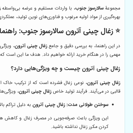
مجموعۀ
سالارسوز جنوب
، با واردات مستقیم و عرضه بی‌واسطه
ز
بهره‌گیری از مواد اولیه مرغوب و فناوری‌های نوین تولید، عملکردی
⭐️ زغال چینی آترون سالارسوز جنوب: راهنمای 
در این راهنما، به بررسی دقیق و جامع
زغال چینی آترون
، ویژگی‌
مهمی را در هنگام خرید ارائه خواهیم داد. هدف ما این است که با
زغال چینی آترون چیست و چه ویژگی‌هایی دارد؟
زغال چینی آترون
، نوعی زغال فشرده است که از ترکیب خاک اره
قالبی در می‌آیند. فرآیند تولید خاص
زغال چینی آترون
، ویژگی‌ها
سوختن طولانی مدت:
زغال چینی آترون
به دلیل تراکم با
این ویژگی باعث صرفه‌جویی در مصرف زغال و کاهش هزینه‌
کردن مکرر زغال نداشته باشید.