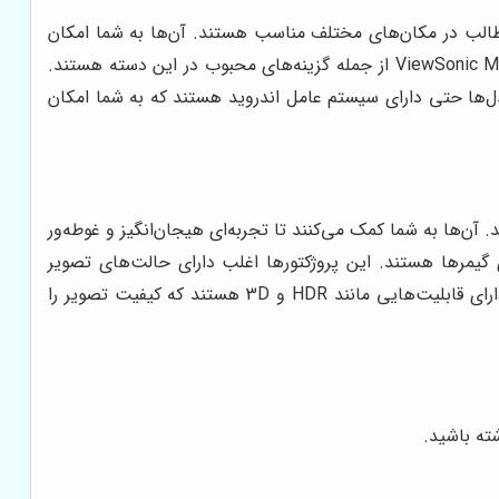
مطالب در مکان‌های مختلف مناسب هستند. آن‌ها به شما امکان
می‌دهند تا در هر مکانی که هستید، از تماشای فیلم و سریال لذت ببرید. مدل‌هایی مانند Anker Nebula Capsule II و ViewSonic M1 Mini از جمله گزینه‌های محبوب در این دسته هستند.
ل‌ها حتی دارای سیستم عامل اندروید هستند که به شما امکان
 آن‌ها به شما کمک می‌کنند تا تجربه‌ای هیجان‌انگیز و غوطه‌ور
BenQ و Optoma GT1080HDR از جمله گزینه‌های مناسب برای گیمرها هستند. این پروژکتورها اغلب دارای حالت‌های تصویر
ویژه‌ای برای بازی‌های مختلف هستند و می‌توانند تجربه‌ای هیجان‌انگیز را برای گیمرها فراهم کنند. همچنین، برخی از مدل‌ها دارای قابلیت‌هایی مانند HDR و 3D هستند که کیفیت تصویر را
ته باشید.