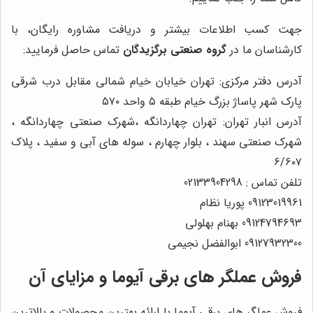
جهت کسب اطلاعات بیشتر و دریافت مشاوره رایگان، با
کارشناسان ما در
گروه صنعتی برگزیدگان
تماس حاصل فرمایید:
آدرس دفتر مرکزی: تهران خیابان خیام شمالی مقابل درب شرقی
پارک شهر پاساژ بزرگ خیام طبقه ۵ واحد ۵۷۰
آدرس انبار تهران: تهران چهاردانگه ،شهرک صنعتی چهاردانگه ،
شهرک صنعتی سهند ، بلوار چهارم ، سوله های آبی و سفید ، پلاک
۶/۶۰۷
تلفن تماس : 02133904298
09123019961 پوریا نظام
09124794693 بهنام بهلولی
09127932300 ابوالفضل نجیمی
فروش عملگر های برقی آیوما و مزایای آن
فروش عملگر های برقی آیوما با ارائه بهترین محصولات و بالاترین