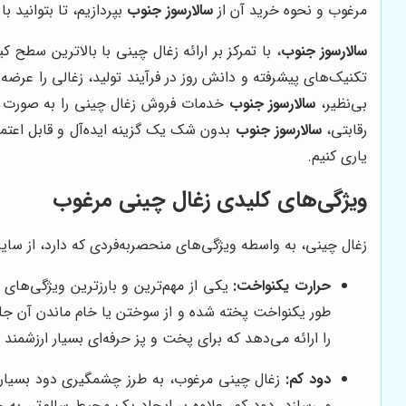
مرغوب و نحوه خرید آن از
سالارسوز جنوب
بپردازیم، تا بتوانید ب
سالارسوز جنوب
، با تمرکز بر ارائه زغال چینی با بالاترین سطح 
تکنیک‌های پیشرفته و دانش روز در فرآیند تولید، زغالی را عرض
بی‌نظیر،
سالارسوز جنوب
خدمات فروش زغال چینی را به صورت عمد
رقابتی،
سالارسوز جنوب
بدون شک یک گزینه ایده‌آل و قابل اعتماد
یاری کنیم.
ویژگی‌های کلیدی زغال چینی مرغوب
زغال چینی، به واسطه ویژگی‌های منحصربه‌فردی که دارد، از سایر ا
حرارت یکنواخت:
یکی از مهم‌ترین و بارزترین ویژگی‌های
طور یکنواخت پخته شده و از سوختن یا خام ماندن آن جلو
را ارائه می‌دهد که برای پخت و پز حرفه‌ای بسیار ارزشمند
دود کم:
زغال چینی مرغوب، به طرز چشمگیری دود بسیار کمی
می‌سازد. دود کم، علاوه بر ایجاد یک محیط سالم‌تر، ب