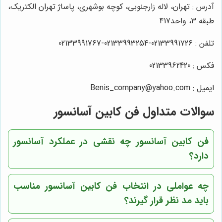
آدرس : تهران، لاله زارجنوبی، کوچه بوشهری، پاساژ تهران الکتریک،
طبقه 3، واحد417
تلفن : 02133991726-02133993254-02133991767
فکس : 02133962420
ایمیل : Benis_company@yahoo.com
سوالات متداول فن کابین آسانسور
فن کابین آسانسور چه نقشی در عملکرد آسانسور
دارد؟
چه عواملی در انتخاب فن کابین آسانسور مناسب
باید مد نظر قرار گیرند؟