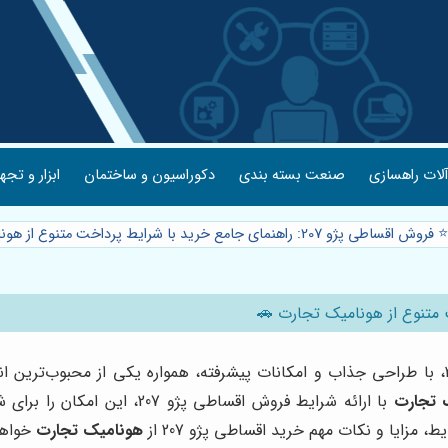
لات راهسازی
صنعت بسته بندی
دکوراسیون و ساختمان
ابزار و تجه
⭐️ فروش اقساطی پژو 207: راهنمای جامع خرید با شرایط پرداخت متنوع از هونامیک تجارت 🚗
آیا به دنبال خرید یک خودروی شیک و مدرن هستید؟ پژو 207، با طراحی جذاب و امکانات پیشرفته، همو
 تجارت
با ارائه شرایط فروش اقساطی پ
مزایا و نکات مهم خرید اقساطی پژو 207 از
هونامیک تجارت
خواهی