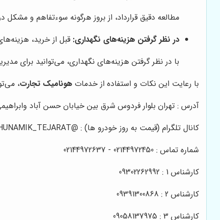
مطالعه دقیق قرارداد، از بروز هرگونه سوءتفاهم و مشکل در
در نظر گرفتن هزینه‌های نگهداری:
قبل از خرید، هزینه‌های نگهداری پژو 207 را نیز در نظر بگیرید. این هزینه‌ها شامل ه
با در نظر گرفتن هزینه‌های نگهداری، می‌توانید برای مدیری
با رعایت این نکات و استفاده از خدمات
هونامیک تجارت
، می‌توانید به آ
آدرس : تهران بلوار فردوس شرق بین خیابان حسن آباد وابراهیمی 
کانال تلگرام (قیمت به روز خودرو ها) : @HUNAMIK_TEJARAT
شماره تماس : 02144972450 - 02144972637
کارشناس 1 : 09302262992
کارشناس 2 : 09391300868
کارشناس 3 : 09058137975