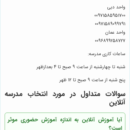
واحد دبی
00971585951700
00971589099791
واحد عمان
0096899258727
ساعات کاری مدرسه:
شنبه تا چهارشنبه از ساعت 9 صبح تا 4 بعدازظهر
پنج شنبه از ساعت 9 صبح تا 12 ظهر
سوالات متداول در مورد انتخاب مدرسه
آنلاین
آیا آموزش آنلاین به اندازه آموزش حضوری موثر
است؟