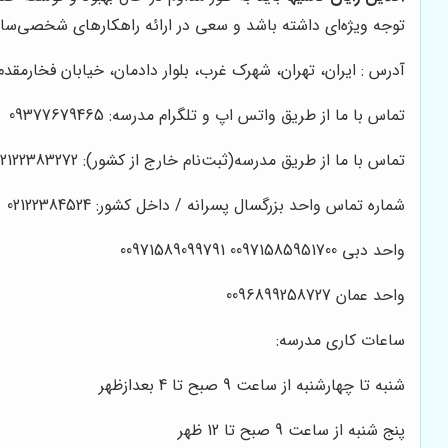
توجه ویژه‌ای داشته باشد و سعی در ارائه راهکارهای شخصی‌ساز
آدرس : ایران، تهران، شهرک غرب، بلوار دادمان، خیابان فخارمقدم، کوچه بها
تماس با ما از طریق واتس اپ و تلگرام مدرسه: 09377679465
تماس با ما از طریق مدرسه(ثبت‌نام خارج از کشور): 02122383272 02122383598
شماره تماس واحد بزرگسال پسرانه / داخل کشور: 02122384524
واحد دبی 00971585951700 00971589099791
واحد عمان 0096899258727
ساعات کاری مدرسه:
شنبه تا چهارشنبه از ساعت 9 صبح تا 4 بعدازظهر
پنج شنبه از ساعت 9 صبح تا 12 ظهر