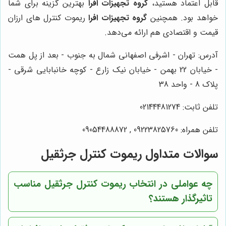
قابل اعتماد هستید،
گروه تجهیزات افرا
بهترین گزینه برای شما
خواهد بود. همچنین
گروه تجهیزات افرا
ریموت کنترل های ارزان
قیمت و اقتصادی هم ارائه می‌دهد.
آدرس: تهران - اشرفی اصفهانی شمال به جنوب - بعد از پل همت
- خیابان 22 بهمن - خیابان نیک زارع - کوچه خانبابایی شرقی -
پلاک 8 - واحد 38
تلفن ثابت: 02144481274
تلفن همراه: 09223825760 , 09054488872
سوالات متداول ریموت کنترل جرثقیل
چه عواملی در انتخاب ریموت کنترل جرثقیل مناسب
تاثیرگذار هستند؟