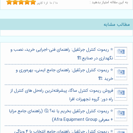
به این مقاله امتیاز بدهید :
10
/
10
از
1
کاربر
مطالب مشابه
⭐️ ریموت کنترل جرثقیل: راهنمای فنی-اجرایی خرید، نصب و
نگهداری در صنایع🏗️
⭐️ ریموت کنترل جرثقیل: راهنمای جامع ایمنی، بهره‌وری و
خرید 🏗️
فروش ریموت کنترل ساگا، پیشرفته‌ترین راه‌حل های کنترل از
راه دور: گروه تجهیزات افرا
⭐️ ریموت کنترل جرثقیل بخریم یا نه؟ 🤔 (راهنمای جامع مزایا
+ معرفی Afra Equipment Group)
⭐️ ریموت کنترل جرثقیل: راهنمای جامع انتخاب با 4 ویژگی