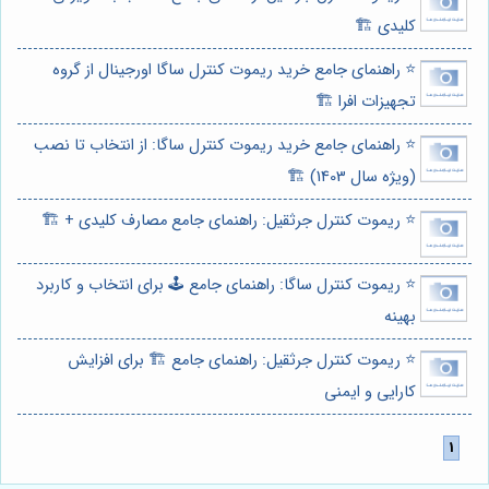
کلیدی 🏗️
⭐️ راهنمای جامع خرید ریموت کنترل ساگا اورجینال از گروه
تجهیزات افرا 🏗️
⭐️ راهنمای جامع خرید ریموت کنترل ساگا: از انتخاب تا نصب
(ویژه سال 1403) 🏗️
⭐️ ریموت کنترل جرثقیل: راهنمای جامع مصارف کلیدی + 🏗️
⭐️ ریموت کنترل ساگا: راهنمای جامع 🕹️ برای انتخاب و کاربرد
بهینه
⭐️ ریموت کنترل جرثقیل: راهنمای جامع 🏗️ برای افزایش
کارایی و ایمنی