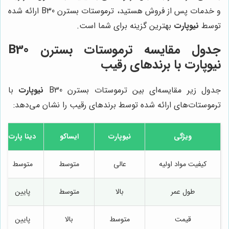
و خدمات پس از فروش هستید، ترموستات بسترن B30 ارائه شده
توسط
نیوپارت
بهترین گزینه برای شما است.
جدول مقایسه ترموستات بسترن B30
نیوپارت با برندهای رقیب
جدول زیر مقایسه‌ای بین ترموستات بسترن B30
نیوپارت
با
ترموستات‌های ارائه شده توسط برندهای رقیب را نشان می‌دهد:
ویژگی
نیوپارت
ایساکو
دینا پارت
کیفیت مواد اولیه
عالی
متوسط
متوسط
طول عمر
بالا
متوسط
پایین
قیمت
متوسط
بالا
پایین