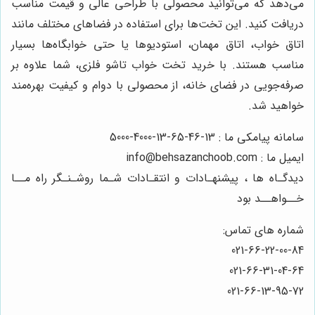
می‌دهد که می‌توانید محصولی با طراحی عالی و قیمت مناسب
دریافت کنید. این تخت‌ها برای استفاده در فضاهای مختلف مانند
اتاق خواب، اتاق مهمان، استودیوها یا حتی خوابگاه‌ها بسیار
مناسب هستند. با خرید تخت خواب تاشو فلزی، شما علاوه بر
صرفه‌جویی در فضای خانه، از محصولی با دوام و کیفیت بهره‌مند
خواهید شد.
سامانه پیامکی ما : 13-46-65-13-4000-5000
ایمیل ما : info@behsazanchoob.com
دیدگـاه ها ، پیشنهـادات و انتقـادات شـما روشـنـگر راه مــا
خــواهــد بود
شماره های تماس:
021-66-22-00-84
021-66-31-04-64
021-66-13-95-72