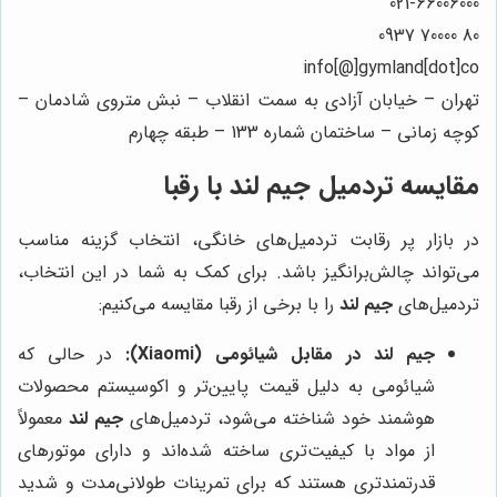
021-66006000
80 70000 0937
info[@]gymland[dot]co
تهران – خیابان آزادی به سمت انقلاب – نبش متروی شادمان –
کوچه زمانی – ساختمان شماره 133 – طبقه چهارم
مقایسه تردمیل جیم لند با رقبا
در بازار پر رقابت تردمیل‌های خانگی، انتخاب گزینه مناسب
می‌تواند چالش‌برانگیز باشد. برای کمک به شما در این انتخاب،
تردمیل‌های
جیم لند
را با برخی از رقبا مقایسه می‌کنیم:
جیم لند در مقابل شیائومی (Xiaomi):
در حالی که
شیائومی به دلیل قیمت پایین‌تر و اکوسیستم محصولات
هوشمند خود شناخته می‌شود، تردمیل‌های
جیم لند
معمولاً
از مواد با کیفیت‌تری ساخته شده‌اند و دارای موتورهای
قدرتمندتری هستند که برای تمرینات طولانی‌مدت و شدید