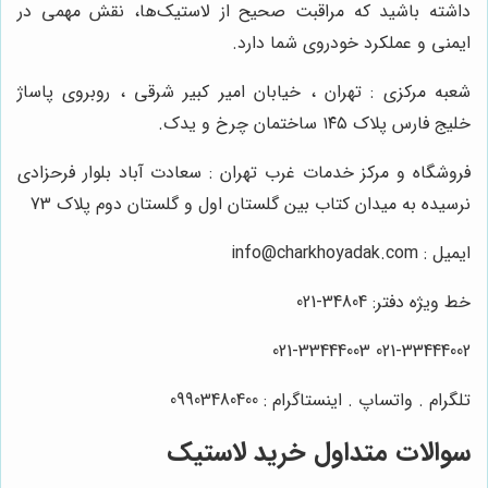
داشته باشید که مراقبت صحیح از لاستیک‌ها، نقش مهمی در
ایمنی و عملکرد خودروی شما دارد.
شعبه مرکزی : تهران ، خیابان امیر کبیر شرقی ، روبروی پاساژ
خلیج فارس پلاک ۱۴۵ ساختمان چرخ و یدک.
فروشگاه و مرکز خدمات غرب تهران : سعادت آباد بلوار فرحزادی
نرسیده به میدان کتاب بین گلستان اول و گلستان دوم پلاک 73
ایمیل : info@charkhoyadak.com
خط ویژه دفتر: 34804-021
021-33444002 021-33444003
تلگرام . واتساپ . اینستاگرام : 09903480400
سوالات متداول خرید لاستیک