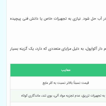
یج در آب حل شود. نیازی به تجهیزات خاص یا دانش فنی پیچیده
له استفاده از کلر مایع، کلر پودری، سیستم‌های UV و ازن. اما قرص کلر آنزیم دار آکواپول، به دلیل مزایای متعددی که دارد، یک گزینه بسیار
معایب
قیمت نسبتاً بالاتر نسبت به کلر مایع
 به تجهیزات تزریق، عدم تجزیه مواد آلی، بوی تند، ماندگاری کوتاه