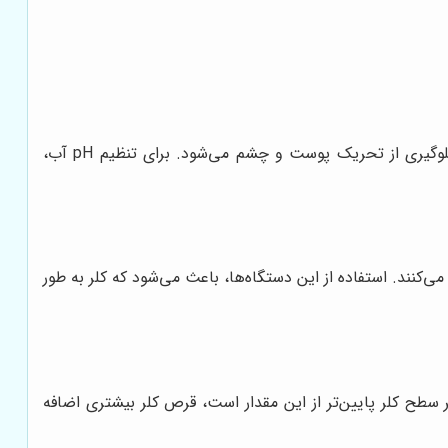
قبل از اضافه کردن قرص کلر، pH آب استخر را در محدوده 7.2 تا 7.8 تنظیم کنید. pH مناسب، باعث افزایش کارایی کلر و جلوگیری از تحریک پوست و چشم می‌شود. برای تنظیم pH آب،
ی‌کنند. استفاده از این دستگاه‌ها، باعث می‌شود که کلر به طور
استخر را با استفاده از کیت تست کلر بررسی کنید. سطح کلر باید در محدوده 1 تا 3 ppm باشد. اگر سطح کلر پایین‌تر از این مقدار است، قرص کلر بیشتری اضافه