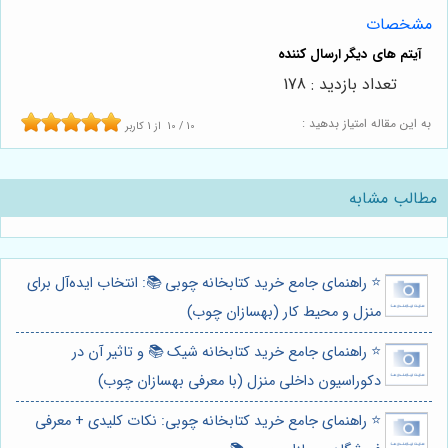
مشخصات
تعداد بازدید : 178
به این مقاله امتیاز بدهید :
10
/
10
از
1
کاربر
مطالب مشابه
⭐️ راهنمای جامع خرید کتابخانه چوبی 📚: انتخاب ایده‌آل برای
منزل و محیط کار (بهسازان چوب)
⭐️ راهنمای جامع خرید کتابخانه شیک 📚 و تاثیر آن در
دکوراسیون داخلی منزل (با معرفی بهسازان چوب)
⭐️ راهنمای جامع خرید کتابخانه چوبی: نکات کلیدی + معرفی