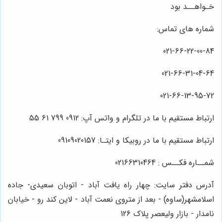
خـواهــد بود
شماره های تماس:
021-66-22-00-84
021-66-31-04-64
021-66-13-95-72
ارتباط مستقیم با ما در تلگرام و واتس آپ: 0912 799 61 55
ارتباط مستقیم با ما در روبیکا و ایتـا: 09109020157
شمــاره فکــس : 02166310464
آدرس دفتر سایت: چهار راه یافت آباد - اتوبان سعیدی- جاده
اسلامشهر(ساوه) - بعد از متروی نعمت آباد - لاین کند رو - خیابان
نامدار - بازار ولیعصر پلاک 126