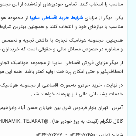
مناسب را انتخاب کنند. تمامی خودروهای ارائه‌شده از این مجموع
یکی دیگر از مزایای
شرایط خرید اقساطی سایپا
از مجموعه هونا
مناسب با نیازهای خود را انتخاب کنند و همچنین بهترین شرایط 
همچنین، مجموعه هونامیک تجارت با داشتن تجربه و تخصص در
و مشاوره در خصوص مسائل مالی و حقوقی است که خریداران می‌تو
از دیگر مزایای فروش اقساطی سایپا از مجموعه هونامیک تجا
انعطاف‌پذیر و حتی امکان پرداخت اولیه کمتر باشد. همه این موار
در نهایت، خرید خودرو به‌صورت اقساطی از مجموعه هونامیک ت
خدمات پشتیبانی عالی نیز بهره‌مند خواهند شد.
آدرس : تهران بلوار فردوس شرق بین خیابان حسن آباد وابراهیمی 
کانال تلگرام
(قیمت به روز خودرو ها) :
@HUNAMIK_TEJARAT
شماره تماس :
02144972450
-
02144972637