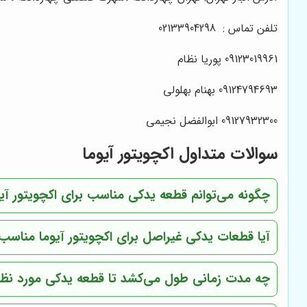
تلفن تماس : 02133904298
09123019961 پوریا نظام
09124794693 بهنام بهلولی
09127932300 ابوالفضل نجیمی
سوالات متداول اکچویتور آیوما
چگونه می‌توانم قطعه یدکی مناسب برای اکچویتور آیوم
آیا قطعات یدکی غیراصل برای اکچویتور آیوما مناس
چه مدت زمانی طول می‌کشد تا قطعه یدکی مورد نظ