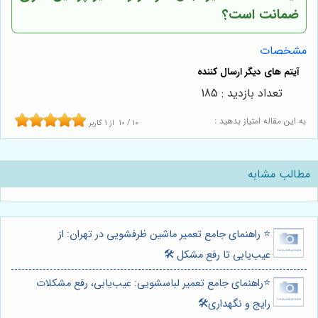
ضمانت است؟
مشخصات
تعداد بازدید : 185
به این مقاله امتیاز بدهید :
10
/
10
از
1
کاربر
مطالب مشابه
⭐️ راهنمای جامع تعمیر ماشین ظرفشویی در تهران: از
عیب‌یابی تا رفع مشکل 🛠️
⭐️راهنمای جامع تعمیر لباسشویی: عیب‌یابی، رفع مشکلات
رایج و نگهداری🛠️