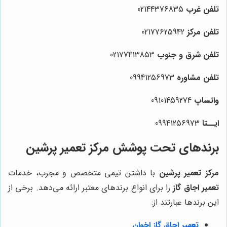
تلفن غرب
02144376835
تلفن مرکز
02177625942
تلفن شرق و جنوب
02177413853
تلفن مشاوره
09941256973
واتساپ
09101459274
ایــتا
09941256973
برندهای تحت پوشش مرکز تعمیر پرشین
مرکز تعمیر پرشین
با داشتن تیمی متخصص و مجرب، خدمات
تعمیر اجاق گاز
را برای انواع برندهای معتبر ارائه می‌دهد. برخی از
این برندها عبارتند از:
تعمیر اجاق گاز اخوان