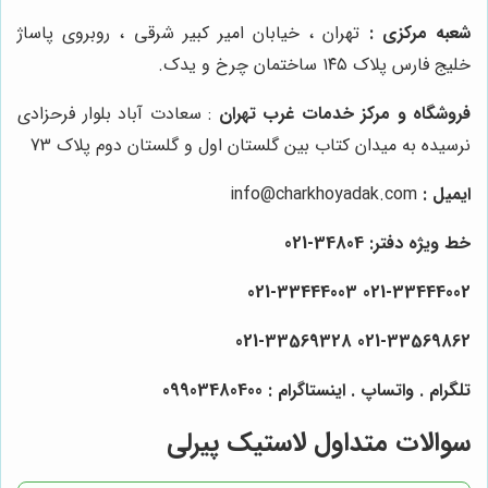
شعبه مرکزی :
تهران ، خیابان امیر کبیر شرقی ، روبروی پاساژ
خلیج فارس پلاک ۱۴۵ ساختمان چرخ و یدک.
فروشگاه و مرکز خدمات غرب تهران
: سعادت آباد بلوار فرحزادی
نرسیده به میدان کتاب بین گلستان اول و گلستان دوم پلاک 73
ایمیل :
info@charkhoyadak.com
خط ویژه دفتر: 34804-021
021-33444002 021-33444003
021-33569328
021-33569862
تلگرام . واتساپ . اینستاگرام : 09903480400
سوالات متداول لاستیک پیرلی