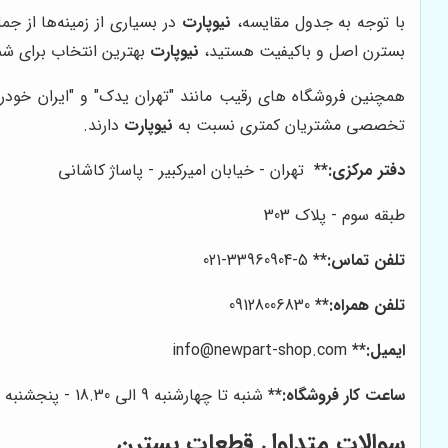
با توجه به جدول مقایسه،
نیوپارت
در بسیاری از زمینه‌ها از ج
بسترن اصل و باکیفیت هستید،
نیوپارت
بهترین انتخاب برای شم
همچنین فروشگاه های رقیب مانند "تهران یدک" و "ایران خودرو
تخصصی مشتریان کمتری نسبت به
نیوپارت
دارند.
دفتر مرکزی:**
تهران -
خیابان امیرکبیر - پاساژ کاشانی
طبقه سوم - پلاک 303
تلفن تماس:**
5-33960904-021
تلفن همراه:**
09128006830
ایمیل:**
info@newpart-shop.com
ساعت کار فروشگاه:**
شنبه تا چهارشنبه 9 الی 18.30 - پنجشنبه 9 الی 14
سوالات متداول قطعات بسترن