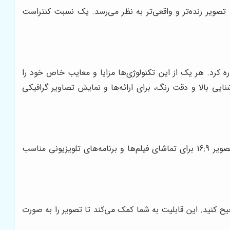
صویر زنده‌تر و واقعی‌تر به نظر می‌رسد. یک نسبت کنتراست
ی مختلفی برای نمایش تصویر در ویدئو پروژکتورها وجود دارد که از جمله آن‌ها می‌توان به DLP، LCD و LED اشاره کرد. هر یک از این تکنولوژی‌ها مزایا و معایب خاص خود را
الا و سرعت پاسخگویی سریع، برای تماشای فیلم‌ها و بازی‌ها مناسب است. LCD به دلیل روشنایی بالا و دقت رنگ، برای ارائه‌ها و نمایش تصاویر گرافیکی
نسبت تصویر، نسبت عرض به ارتفاع تصویر را نشان می‌دهد. نسبت‌های تصویر رایج شامل 4:3، 16:9 و 16:10 هستند. نسبت تصویر 16:9 برای تماشای فیلم‌ها و برنامه‌های تلویزیونی مناسب
، تصحیح کنید. این قابلیت به شما کمک می‌کند تا تصویر را به صورت