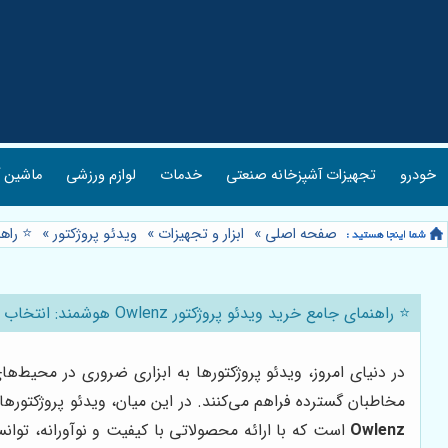
خودرو
تجهیزات آشپزخانه صنعتی
خدمات
لوازم ورزشی
ماشین آ
صفحه اصلی
»
ابزار و تجهیزات
»
ویدئو پروژکتور
»
⭐️ راهنمای ج
⭐️ راهنمای جامع خرید ویدئو پروژکتور Owlenz هوشمند: انتخاب و خرید آسان از النز 📽️
در دنیای امروز، ویدئو پروژکتورها به ابزاری ضروری در محیط‌ه
مخاطبان گسترده فراهم می‌کنند. در این میان، ویدئو پروژکتورها
Owlenz
است که با ارائه محصولاتی با کیفیت و نوآورانه، توان