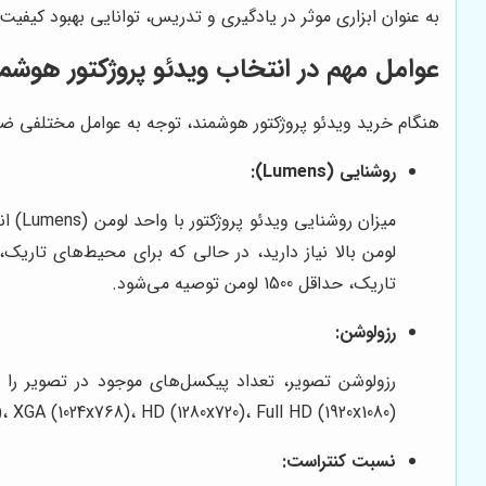
به عنوان ابزاری موثر در یادگیری و تدریس، توانایی بهبود کیفی
عوامل مهم در انتخاب ویدئو پروژکتور هوشم
هنگام خرید ویدئو پروژکتور هوشمند، توجه به عوامل مختلفی ضروری
روشنایی (Lumens):
میزان
تاریک، حداقل 1500 لومن توصیه می‌شود.
رزولوشن:
(800x600)، XGA (1024x768)، HD (1280x720)، Full HD (1920x1080) و 4K (3840x2160) هستند. برای تماشای فیلم‌ها و بازی‌ها، رزولوشن ull HD
نسبت کنتراست: