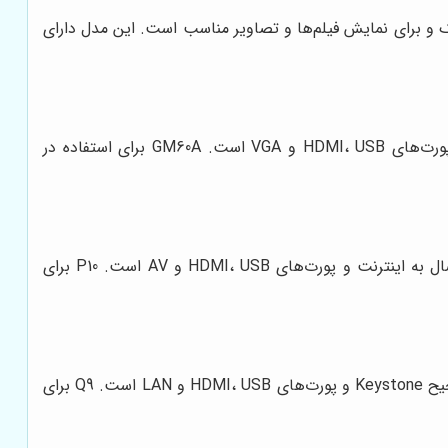
نایی 1200 لومن است. SD400 برای استفاده در محیط‌های تاریک و برای نمایش فیلم‌ها و تصاویر مناسب است. این مدل دارای
GM60A یک ویدئو پروژکتور با رزولوشن 1280x720 و روشنایی 1800 لومن است. این مدل دارای قابلیت تصحیح Keystone و پورت‌های HDMI، USB و VGA است. GM60A برای استفاده در
P10 یک ویدئو پروژکتور هوشمند با رزولوشن 1920x1080 و روشنایی 2500 لومن است. این مدل دارای سیستم عامل اندروید، اتصال به اینترنت و پورت‌های HDMI، USB و AV است. P10 برای
Q9 یک ویدئو پروژکتور 4K با رزولوشن 3840x2160 و روشنایی 4500 لومن است. این مدل دارای نسبت کنتراست بالا، قابلیت تصحیح Keystone و پورت‌های HDMI، USB و LAN است. Q9 برای