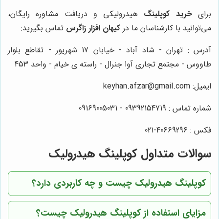
برای
خرید کوپلینگ
هیدرولیکی و دریافت مشاوره رایگان،
می‌توانید با کارشناسان ما در
کیهان افزار زاگرس
تماس بگیرید:
آدرس : تهران - شاد آباد - خیابان 17 شهریور - تقاطع بلوار
طاووس - مجتمع تجاری آوا جنرال - راسته ی خیام - واحد 453
ایمیل: keyhan.afzar@gmail.com
شماره تماس : 09392154719 - 09169005031
فکس : 40669296-021
سوالات متداول کوپلینگ هیدرولیک
کوپلینگ هیدرولیک چیست و چه کاربردی دارد؟
مزایای استفاده از کوپلینگ هیدرولیک چیست؟