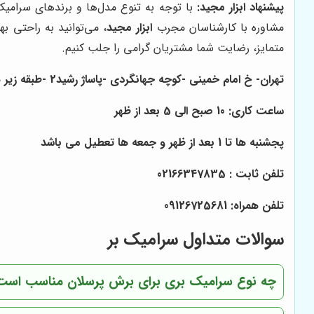
پیشنهاد ابزار مجید:
با توجه به تنوع مدل‌ها و برندهای سرامیک 
مشاوره با کارشناسان مجرب
ابزار مجید
، می‌توانید به راحتی ب
متمایز، رضایت شما مشتریان گرامی را جلب کنیم.
تهران- خ امام خمینی -کوچه جهانگردی -پاساژ رشید2 -طبقه زیر همکف -پلاک 30
ساعت کاری: 10 صبح الی 5 بعد از ظهر
پجشنبه ها تا 1 بعد از ظهر و جمعه ها تعطیل می باشد
تلفن ثابت : 02166347835
تلفن همراه: 09126725681
سوالات متداول سرامیک بر
چه نوع سرامیک بری برای برش پرسلان مناسب است