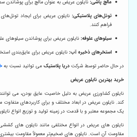
مالچ پاشی:
نایلون عریض به عنوان مالچ برای پوشاندن س
تونل‌های پلاستیکی:
نایلون عریض برای ایجاد تونل‌های پل
فراهم کنند.
سیلوهای علوفه:
نایلون عریض برای پوشاندن سیلوهای علوف
استخرهای ذخیره آب:
نایلون عریض برای عایق‌بندی استخر
در حال حاضر توسط شرکت
دریا پلاستیک
می توانید نسبت به
خ
خرید بهترین نایلون عریض
نایلون کشاورزی عریض به دلیل خاصیت عایق بودن، می توانن
کند. نایلون عریض در ابعاد مختلف و برای کاربردهای متفاوت مو
یک مجموعه معتبر و با قدمت در زمینه تولید و توزیع انواع نای
نایلون های عریض در انواع مختلفی مانند نایلون های کششی،
مقاومت آن است. نایلون های ضخیم‌تر معمولاً مقاومت بیشتری 