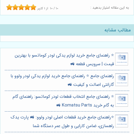
به این مقاله امتیاز بدهید :
10
/
10
از
1
کاربر
مطالب مشابه
⭐️ راهنمای جامع خرید لوازم یدکی لودر کوماتسو با بهترین
قیمت | سرویس قطعه 🚜
راهنمای جامع ⭐️ راهنمای جامع خرید لوازم یدکی لودر ولوو با
گارانتی اصالت و کیفیت 🚜
⭐️ راهنمای جامع انتخاب قطعات لودر کوماتسو: راهنمای گام
به گام خرید Komatsu Parts 🚜
⭐️راهنمای جامع خرید قطعات اصلی لودر ولوو: 🚜 پارت یدک
راهسازی، ضامن کارایی و طول عمر دستگاه شما