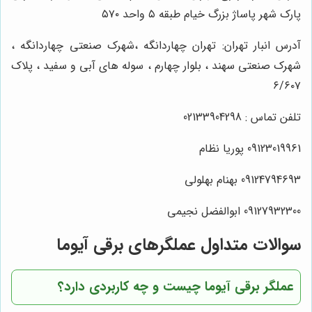
پارک شهر پاساژ بزرگ خیام طبقه ۵ واحد ۵۷۰
آدرس انبار تهران: تهران چهاردانگه ،شهرک صنعتی چهاردانگه ،
شهرک صنعتی سهند ، بلوار چهارم ، سوله های آبی و سفید ، پلاک
۶/۶۰۷
تلفن تماس : 02133904298
09123019961 پوریا نظام
09124794693 بهنام بهلولی
09127932300 ابوالفضل نجیمی
سوالات متداول عملگرهای برقی آیوما
عملگر برقی آیوما چیست و چه کاربردی دارد؟