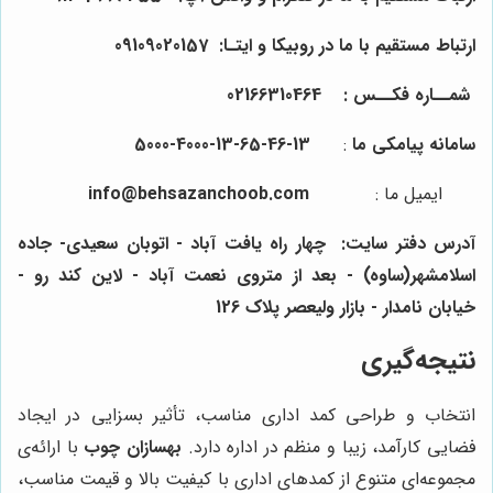
ارتباط مستقیم با ما در روبیکا و ایتـا: 0910
157
0
2
90
شمــاره فکــس :
64
4
0
31
66
021
سامانه پیامکی ما
:
13-46-65-13-4000-5000
ایمیل ما
:
info@behsazanchoob.com
آدرس دفتر سایت:
چهار راه یافت آباد - اتوبان سعیدی- جاده
اسلامشهر(ساوه) - بعد از متروی نعمت آباد - لاین کند رو -
خیابان نامدار - بازار ولیعصر پلاک 126
نتیجه‌گیری
انتخاب و طراحی کمد اداری مناسب، تأثیر بسزایی در ایجاد
فضایی کارآمد، زیبا و منظم در اداره دارد.
بهسازان چوب
با ارائه‌ی
مجموعه‌ای متنوع از کمدهای اداری با کیفیت بالا و قیمت مناسب،