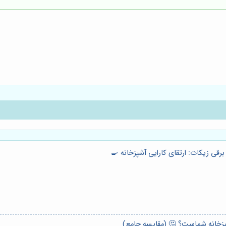
رقی زیکات: ارتقای کارایی آشپزخانه 🍳
پزخانه شماست؟ 🤔 (مقایسه جامع)