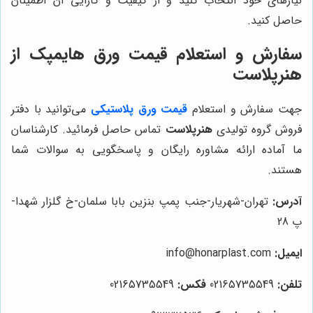
نیازهای خود انتخاب کنید و از کیفیت و کارایی آن اطمینان
حاصل کنید.
سفارش و استعلام قیمت ورق هایمپک از
هنرپلاست
جهت سفارش و استعلام
قیمت ورق پلاستیکی
می‌توانید با دفتر
فروش گروه تولیدی
هنرپلاست
تماس حاصل فرمائید. کارشناسان
ما آماده ارائه مشاوره رایگان و پاسخگویی به سوالات شما
هستند.
آدرس:
تهران-شهریار-جنب پمپ بنزین بابا سلمان-خ گلزار شهدا-
پ 28
ایمیل:
info@honarplast.com
تلفن:
02165735549
فکس:
02165735549