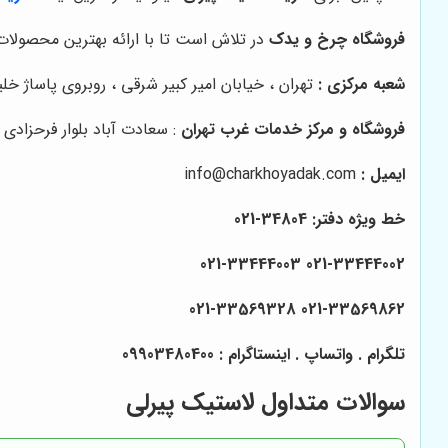
فروشگاه چرخ و یدک
در تلاش است تا با ارائه بهترین محصولات
شعبه مرکزی :
تهران ، خیابان امیر کبیر شرقی ، روبروی پاساژ خلیج فارس پلاک ۱۴۵ 
فروشگاه و مرکز خدمات غرب تهران
: سعادت آباد بلوار فرحزادی 
ایمیل :
info@charkhoyadak.com
خط ویژه دفتر: 34804-021
021-33444002 021-33444003
021-33569862 021-33569328
تلگرام . واتساپ . اینستاگرام : 09903480400
سوالات متداول لاستیک پیرلی