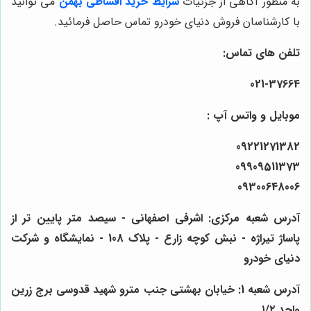
به منظور آگاهی از جزئیات
شرایط خرید اقساطی بهمن
می توانید
با کارشناسان فروش دنیای خودرو تماس حاصل فرمائید.
تلفن های تماس:
021-37664
موبایل و واتس آپ :
09221271382
09909511373
09300648006
آدرس شعبه مرکزی: اشرفی اصفهانی - سیصد متر پایین تر از
پاساژ تیراژه - نبش کوچه زارع - پلاک 108 - نمایشگاه و شرکت
دنیای خودرو
آدرس شعبه 1: خیابان بهشتی جنب مترو شهید قدوسی برج زرین
واحد ۱/۲