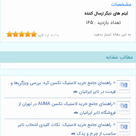
مشخصات
تعداد بازدید : 165
به این مقاله امتیاز بدهید :
10
/
10
از
1
کاربر
مطالب مشابه
⭐️ راهنمای جامع خرید لاستیک نکسن کره: بررسی ویژگی‌ها و
قیمت در تایر ایرانیان 🚗
⭐️راهنمای جامع خرید لاستیک نکسن AUMA در تهران از
فروشگاه تایر ایرانیان 🚗
⭐️ راهنمای جامع خرید لاستیک: نکات کلیدی انتخاب تایر
مناسب از چرخ و یدک 🚗