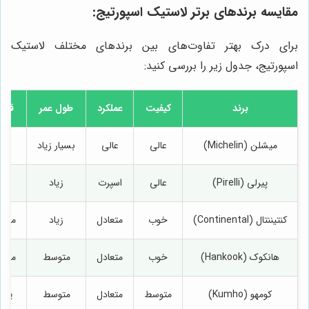
مقایسه برندهای برتر لاستیک اسپورتیج:
برای درک بهتر تفاوت‌های بین برندهای مختلف لاستیک
اسپورتیج، جدول زیر را بررسی کنید:
برند
کیفیت
عملکرد
طول عمر
قیم
میشلن (Michelin)
عالی
عالی
بسیار زیاد
بال
پیرلی (Pirelli)
عالی
اسپرت
زیاد
بال
کنتیننتال (Continental)
خوب
متعادل
زیاد
متو
هانکوک (Hankook)
خوب
متعادل
متوسط
متو
کومهو (Kumho)
متوسط
متعادل
متوسط
پای