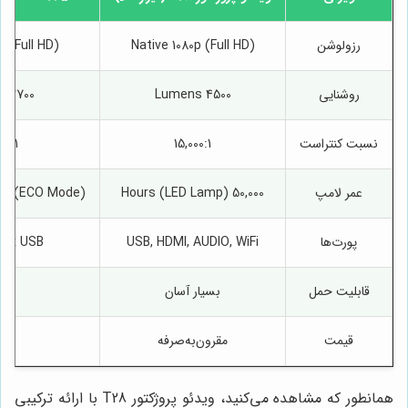
رزولوشن
Native 1080p (Full HD)
p (Full HD)
روشنایی
4500 Lumens
2700 Lumens
نسبت کنتراست
15,000:1
00:1
عمر لامپ
50,000 Hours (LED Lamp)
urs (ECO Mode)
پورت‌ها
USB, HDMI, AUDIO, WiFi
 2x USB
قابلیت حمل
بسیار آسان
متو
قیمت
مقرون‌به‌صرفه
با
همانطور که مشاهده می‌کنید، ویدئو پروژکتور T28 با ارائه ترکیبی