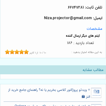
تلفن ثابت: 66747281
ایمیل: Niza.projector@gmail.com
مشخصات
تعداد بازدید : 186
به این مقاله امتیاز بدهید :
10
/
10
از
1
کاربر
مطالب مشابه
⭐️ ویدئو پروژکتور کلاسی بخریم یا نه؟ راهنمای جامع خرید از
النز 🏫