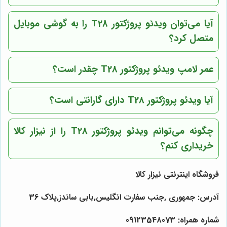
آیا می‌توان ویدئو پروژکتور T28 را به گوشی موبایل
متصل کرد؟
عمر لامپ ویدئو پروژکتور T28 چقدر است؟
آیا ویدئو پروژکتور T28 دارای گارانتی است؟
چگونه می‌توانم ویدئو پروژکتور T28 را از
نیزار کالا
خریداری کنم؟
فروشگاه اینترنتی نیزار کالا
آدرس: جمهوری ,جنب سفارت انگلیس,بابی ساندز,پلاک 36
شماره همراه: 09123548073