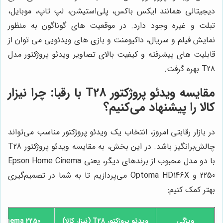
دیجیتالی همانند ایکس باکس، پلی‌استیشن، لپ تاپ، موبایل،
تبلت و غیره وجود دارد. در موقعیت های گوناگون به منظور
نمایش فیلم و سریال، داکیومنت و بازی های ویدئویی می توان از
قابلیت های پیشرفته و کیفیت بالای تصاویر ویدئو پروژکتور مدل
T28 بهره گرفت.
مقایسه ویدئو پروژکتور T28 با رقبا: چرا نیزار
کالا را پیشنهاد می‌کنیم؟
در بازار رقابتی امروز، انتخاب یک ویدئو پروژکتور مناسب می‌تواند
چالش‌برانگیز باشد. در این بخش، به مقایسه ویدئو پروژکتور T28
با دو مدل محبوب از برندهای دیگر، یعنی Epson Home Cinema
2250 و Optoma HD146X می‌پردازیم تا به شما در تصمیم‌گیری
بهتر کمک کنیم:
ویژگی
ویدئو پروژکتور T28 (
نیزار کالا
)
Cinema 2250