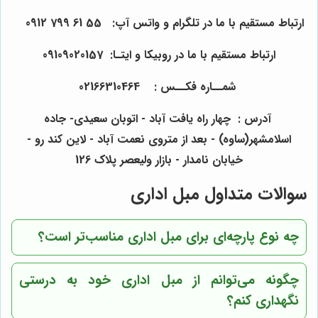
ارتباط مستقیم با ما در تلگرام و واتس آپ:
55
61
799
0912
ارتباط مستقیم با ما در روبیکا و ایتـا: 0910
157
0
2
90
شمــاره فکــس :
64
4
0
31
66
021
آدرس : چهار راه یافت آباد - اتوبان سعیدی- جاده
اسلامشهر(ساوه) - بعد از متروی نعمت آباد - لاین کند رو -
خیابان نامدار - بازار ولیعصر پلاک 126
سوالات متداول مبل اداری
چه نوع پارچه‌ای برای مبل اداری مناسب‌تر است؟
چگونه می‌توانم از مبل اداری خود به درستی
نگهداری کنم؟