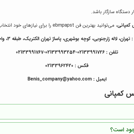
 دستگاه سازگار باشد.
 کمپانی
، می‌توانید بهترین فن ebmpapst را برای نیازهای خود انتخاب کنید.
تهران، لاله زارجنوبی، کوچه بوشهری، پاساژ تهران الکتریک، طبقه 3، واحد417
تلفن : 02133991726-02133993254-02133991767
فکس : 02133962420
ایمیل : Benis_company@yahoo.com