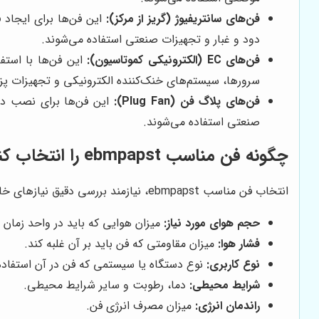
فن‌های سانتریفیوژ (گریز از مرکز):
این فن‌ها برای ایجاد 
دود و غبار و تجهیزات صنعتی استفاده می‌شوند.
فن‌های EC (الکترونیکی کموتاسیون):
سرورها، سیستم‌های خنک‌کننده الکترونیکی و تجهیزات پز
فن‌های پلاگ فن (Plug Fan):
این فن‌ها برای نصب در 
صنعتی استفاده می‌شوند.
چگونه فن مناسب ebmpapst را انتخاب کنیم؟
انتخاب فن مناسب ebmpapst، نیازمند بررسی دقیق نیازهای خاص هر پروژه است. در هنگام انتخاب فن، باید به عوامل زیر توجه کرد:
حجم هوای مورد نیاز:
میزان هوایی که باید در واحد زمان 
فشار هوا:
میزان مقاومتی که فن باید بر آن غلبه کند.
نوع کاربری:
نوع دستگاه یا سیستمی که فن در آن استفاده
شرایط محیطی:
دما، رطوبت و سایر شرایط محیطی.
راندمان انرژی:
میزان مصرف انرژی فن.