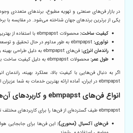
یکی از برترین برندهای جهان شناخته می‌شود. در مقایسه با برخی از رقبای اصلی خود مانند Ziehl-Abegg و pst
کیفیت ساخت:
محصولات ebmpapst با استفاده از بهترین مواد اولیه و با رعایت بالاترین استانداردهای کیفی تولید می‌شوند.
نوآوری:
ebmpapst به طور مداوم در حال تحقیق و توسعه فناوری‌های جدید است و محصولاتی نوآورانه و با کارایی بالا را به بازار عرضه می‌کند.
راندمان انرژی:
فن‌های ebmpapst به دلیل طراحی بهینه و استفاده از موتورهای کم مصرف، دارای راندمان انرژی بالایی هستند و به کاهش هزینه‌های برق کمک می‌کنند.
طول عمر:
محصولات ebmpapst به دلیل کیفیت ساخت بالا و استفاده از قطعات با دوام، دارای طول عمر بالایی هستند و نیاز به تعمیر و نگهداری کمتری دارند.
اگر به دنبال فن‌هایی با کیفیت بالا، عملکرد بهینه، راندمان انرژی بالا و طول عمر طولانی 
ebmpapst در ایران، آماده ارائه بهترین خدمات به شما عزیزان است.
انواع فن‌های ebmpapst و کاربردهای آن‌ها
ebmpapst طیف گسترده‌ای از فن‌ها را برای کاربردهای مختلف تولید می‌کند. در ادامه، به برخی از انواع اصلی فن‌های ebmpapst و کاربردهای آن‌ها اشاره می‌کنیم:
فن‌های آکسیال (محوری):
این فن‌ها برای جابجایی هوا 
موضعی استفاده می‌شوند.