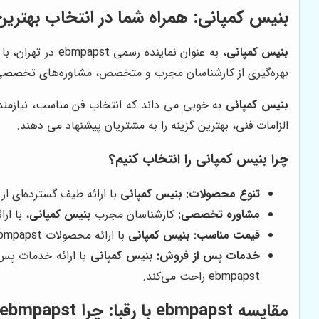
بنیس کمپانی
: همراه شما در انتخاب بهترین فن st
بنیس کمپانی
، به عنوان نماینده رسمی ebmpapst در تهران، با ارائه طیف گسترده‌ای از محصولات این برند، آماده پاسخگویی به نیازهای مختلف مشتریان در صنایع گوناگون است.
بهره‌گیری از کارشناسان مجرب و متخصص، مشاوره‌های تخصصی و ارزشمندی را در زمین
بنیس کمپانی
به خوبی می داند که انتخاب فن مناسب، نیازمن
الزامات فنی، بهترین گزینه را به مشتریان پیشنهاد می دهند.
چرا
بنیس کمپانی
را انتخاب کنیم؟
تنوع محصولات:
بنیس کمپانی
با ارائه طیف گسترده‌ای از فن‌های ebmpapst، امکان انتخاب بهترین گزینه را برای هر 
مشاوره تخصصی:
کارشناسان مجرب
بنیس کمپانی
، با ا
قیمت مناسب:
بنیس کمپانی
با ارائه محصولات ebmpapst با قیمت مناسب، تلاش می‌کند تا نیازهای مشتریان را با بهترین شرایط برآورده کند.
خدمات پس از فروش:
بنیس کمپانی
با ارائه خدمات پس 
ebmpapst راحت می‌کند.
مقایسه ebmpapst با رقبا: چرا ebmpapst انتخاب بهتری است؟