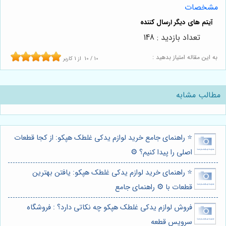
مشخصات
تعداد بازدید : 148
به این مقاله امتیاز بدهید :
10
/
10
از
1
کاربر
مطالب مشابه
⭐️ راهنمای جامع خرید لوازم یدکی غلطک هپکو: از کجا قطعات
اصلی را پیدا کنیم؟ ⚙️
⭐️ راهنمای خرید لوازم یدکی غلطک هپکو: یافتن بهترین
قطعات با ⚙️ راهنمای جامع
فروش لوازم یدکی غلطک هپکو چه نکاتی دارد؟ : فروشگاه
سرویس قطعه