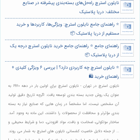
نایلون استرچ راه‌حل‌های بسته‌بندی پیشرفته در صنایع
مختلف: دریا پلاستیک
⭐️ راهنمای جامع نایلون استرچ: ویژگی‌ها، کاربردها و خرید
مستقیم از دریا پلاستیک 📦
راهنمای جامع ⭐️ راهنمای جامع خرید نایلون استرچ درجه یک
از دریا پلاستیک 📦
⭐️ نایلون استرچ چه کاربردی دارد؟ | بررسی 6 ویژگی کلیدی +
راهنمای خرید 🛍️
نایلون استرچ در تهران - نایلون استرچ برای اولین بار در دهه 1970 به
عنوان یک روش جدید بسته بندی توسعه یافت. اگرچه تاریخ دقیق تولید
آن مشخص نیست، اما مشخصاً در زمان هایی که صنایع نیاز به بسته
بندی مؤثرتر و محافظت از محصولات را داشتند، این ماده به وجود آمد.
ساختار مولکولی، ضخامت و بافت، مواد افزودنی، دما و شرایط محیطی و
... از جمله دلایل خاصیت کشسانی نایلون های استرچ به شمار می روند.